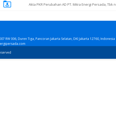
Akta PKR Perubahan AD PT. Mitra Energi Persada, Tbk n
007 RW 006, Duren Tiga, Pancoran Jakarta Selatan, DKI Jakarta 12760, Indonesia
nergipersada.com
reserved