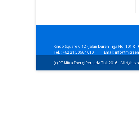
Kindo Square C 12 · Jalan Duren Tiga No. 101 RT 
Tel. : +62 21 5066 1010 · Email: info@mitrae
(c) PT Mitra Energi Persada Tbk 2016 - All rights 