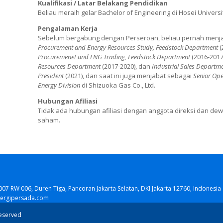
Kualifikasi / Latar Belakang Pendidikan
Beliau meraih gelar Bachelor of Engineering di Hosei Univers
Pengalaman Kerja
Sebelum bergabung dengan Perseroan, beliau pernah menj
Procurement and Energy Resources Study, Feedstock Department
(
Procuremenet and LNG Trading, Feedstock Department
(2016-2017
Resources Department
(2017-2020), dan
Industrial Sales Departm
President
(2021), dan saat ini juga menjabat sebagai
Senior Ope
Energy Division
di Shizuoka Gas Co., Ltd.
Hubungan Afiliasi
Tidak ada hubungan afiliasi dengan anggota direksi dan de
saham.
007 RW 006, Duren Tiga, Pancoran Jakarta Selatan, DKI Jakarta 12760, Indonesia
nergipersada.com
reserved