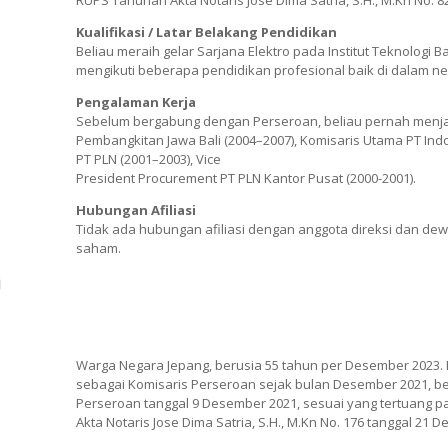
RUPS Tahunan Akta Notaris Jose Dima Satria, S.H., M.Kn No. 82
Kualifikasi / Latar Belakang Pendidikan
Beliau meraih gelar Sarjana Elektro pada Institut Teknologi
mengikuti beberapa pendidikan profesional baik di dalam ne
Pengalaman Kerja
Sebelum bergabung dengan Perseroan, beliau pernah menja
Pembangkitan Jawa Bali (2004–2007), Komisaris Utama PT Ind
PT PLN (2001–2003), Vice
President Procurement PT PLN Kantor Pusat (2000-2001).
Hubungan Afiliasi
Tidak ada hubungan afiliasi dengan anggota direksi dan de
saham.
i
Warga Negara Jepang, berusia 55 tahun per Desember 2023. Be
sebagai Komisaris Perseroan sejak bulan Desember 2021, b
Perseroan tanggal 9 Desember 2021, sesuai yang tertuang 
Akta Notaris Jose Dima Satria, S.H., M.Kn No. 176 tanggal 21 