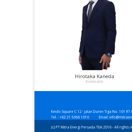
Hirotaka Kaneda
Komisaris
Kindo Square C 12 · Jalan Duren Tiga No. 101 RT 
Tel. : +62 21 5066 1010 · Email: info@mitrae
(c) PT Mitra Energi Persada Tbk 2016 - All rights 