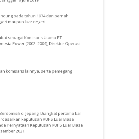
 tanggal 19 Juni 2019.
 Bandung pada tahun 1974 dan pernah
geri maupun luar negeri.
bat sebagai Komisaris Utama PT
onesia Power (2002–2004), Direktur Operasi
wan komisaris lainnya, serta pemegang
rdomisili di Jepang. Diangkat pertama kali
erdasarkan keputusan RUPS Luar Biasa
pada Pernyataan Keputusan RUPS Luar Biasa
Desember 2021.