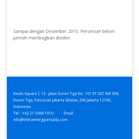
Sampai dengan Desember 2015, Perseroan belum
pernah membagikan dividen.
Kindo Square C 12 · Jalan Duren Tiga No. 101 RT 007 RW 006,
Duren Tiga, Pancoran Jakarta Selatan, DKI Jakarta 12760,
Indonesia
Tel. : +62 21 5066 1010 · Email:
info@mitraenergipersada.com