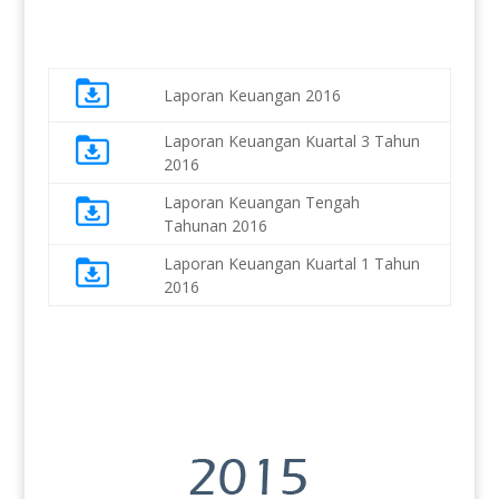
Laporan Keuangan 2016
Laporan Keuangan Kuartal 3 Tahun
2016
Laporan Keuangan Tengah
Tahunan 2016
Laporan Keuangan Kuartal 1 Tahun
2016