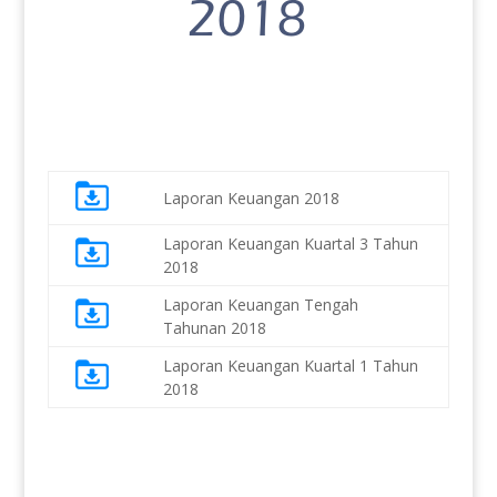
Laporan Keuangan 2018
Laporan Keuangan Kuartal 3 Tahun
2018
Laporan Keuangan Tengah
Tahunan 2018
Laporan Keuangan Kuartal 1 Tahun
2018