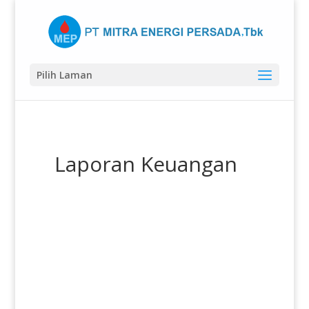
Pilih Laman
Laporan Keuangan