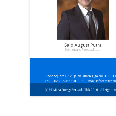
Said August Putra
Sekretaris Perusahaan
Kindo Square C 12 · Jalan Duren Tiga No. 101 RT 
Tel. : +62 21 5066 1010 · Email: info@mitrae
(c) PT Mitra Energi Persada Tbk 2016 - All rights 