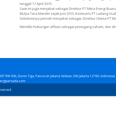
tanggal 17 April 2015.
Saat ini juga menjabat sebagai Direktur PT Mitra Energi Bua
Mulya Tara Mandiri sejak Juni 2013, Komisaris PT Ladang Usa
Sebelumnya pernah menjabat sebagai, Direktur Utama PT Mul
Memiliki hubungan afiliasi sebagai pemegang saham, dan d
007 RW 006, Duren Tiga, Pancoran Jakarta Selatan, DKI Jakarta 12760, Indonesia
nergipersada.com
reserved