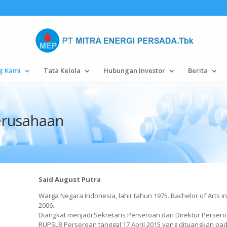
g Kami
Tata Kelola
Hubungan Investor
Berita
erusahaan
Said August Putra
Warga Negara Indonesia, lahir tahun 1975. Bachelor of Arts i
2006.
Diangkat menjadi Sekretaris Perseroan dan Direktur Persero
RUPSLB Perseroan tanggal 17 April 2015 yang dituangkan pada